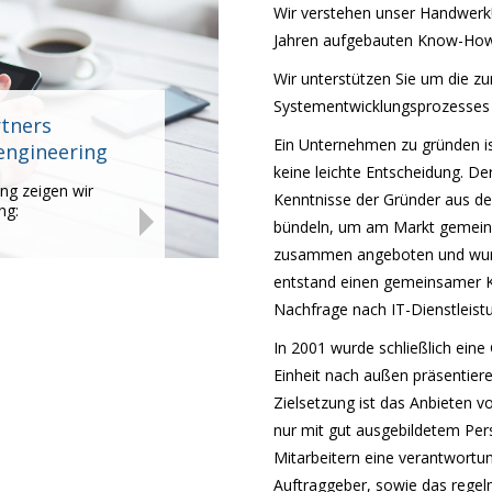
Wir verstehen unser Handwerk!
Jahren aufgebauten Know-How
ngineering
Wir unterstützen Sie um die 
Systementwicklungsprozesses 
werk! Unsere
rtners
rtners
em über Jahren
Ein Unternehmen zu gründen is
engineering
nterstützen Sie
re langjährige
lexität des
keine leichte Entscheidung. De
klungsprozesses
ng zeigen wir
über unsere
Kenntnisse der Gründer aus der 
tellung!
ng:
bündeln, um am Markt gemein
zusammen angeboten und wurd
entstand einen gemeinsamer K
Nachfrage nach IT-Dienstleistu
In 2001 wurde schließlich eine
Einheit nach außen präsentier
Zielsetzung ist das Anbieten vo
nur mit gut ausgebildetem Per
Mitarbeitern eine verantwortun
Auftraggeber, sowie das rege